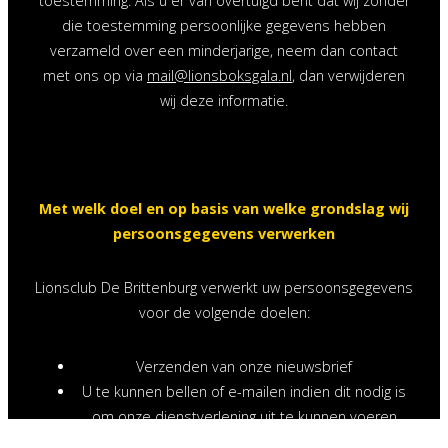
toestemming. Als u er van overtuigd bent dat wij zonder
die toestemming persoonlijke gegevens hebben
verzameld over een minderjarige, neem dan contact
met ons op via
mail@lionsboksgala.nl
, dan verwijderen
wij deze informatie.
Met welk doel en op basis van welke grondslag wij
persoonsgegevens verwerken
Lionsclub De Brittenburg verwerkt uw persoonsgegevens
voor de volgende doelen:
Verzenden van onze nieuwsbrief
U te kunnen bellen of e-mailen indien dit nodig is
om onze dienstverlening uit te kunnen voeren